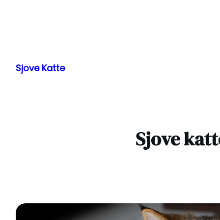
Spring
til
Sjove Katte
indhold
Sjove katt