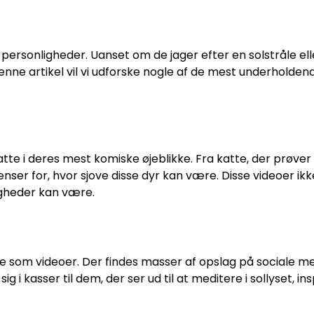
ersonligheder. Uanset om de jager efter en solstråle ell
denne artikel vil vi udforske nogle af de mest underholdend
atte i deres mest komiske øjeblikke. Fra katte, der prøver 
ser for, hvor sjove disse dyr kan være. Disse videoer ikke
igheder kan være.
e som videoer. Der findes masser af opslag på sociale me
i kasser til dem, der ser ud til at meditere i sollyset, i